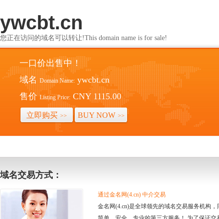
ywcbt.cn
您正在访问的域名可以转让!This domain name is for sale!
一口价出售中！
域名
ywcbt.cn
Domain Name:
售价
CNY 1115.00
Listing Price:
立即购买
BUY NOW
>>
>>
域名交易方式：
通过金名网(4.cn) 中介交易
金名网(4.cn)是全球领先的域名交易服务机
简单、安全、专业的第三方服务！ 为了保证交