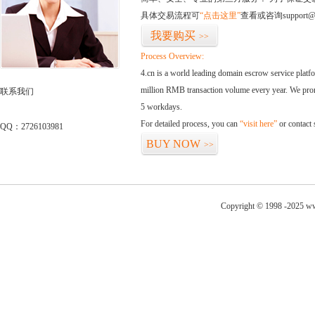
具体交易流程可
“点击这里”
查看或咨询support@
我要购买
>>
Process Overview:
4.cn is a world leading domain escrow service plat
million RMB transaction volume every year. We promi
联系我们
5 workdays.
For detailed process, you can
“visit here”
or contact
QQ：2726103981
BUY NOW
>>
Copyright © 1998 -2025 ww